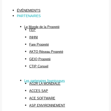
ÉVÉNEMENTS
PARTENAIRES
Le Monde de la Propreté
FEP
INHNI
Fare Propreté
AKTO Réseau Propreté
GEIQ Propreté
CTIP Conseil
Les partenaires fournisseurs
AG2R LA MONDIALE
ACCES SAP
ACE SOFTWARE
ASP ENVIRONNEMENT