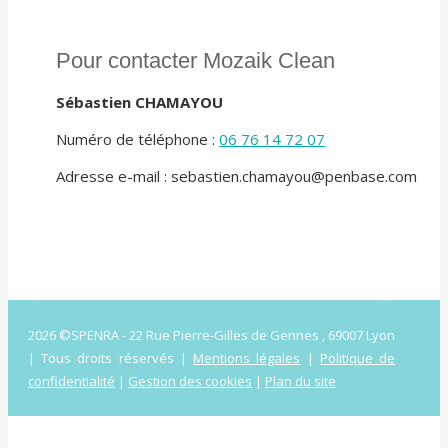
Pour contacter Mozaik Clean
Sébastien CHAMAYOU
Numéro de téléphone :
06 76 14 72 07
Adresse e-mail : sebastien.chamayou@penbase.com
2026 ©SPENRA - 22 Rue Pierre-Gilles de Gennes , 69007 Lyon
| Tous droits réservés |
Mentions légales
|
Politique de
confidentialité
|
Gestion des cookies
|
Plan du site